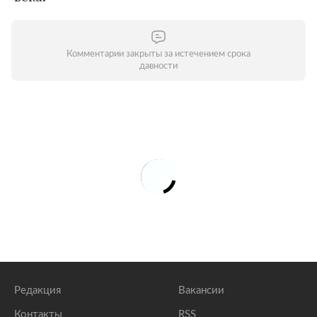
Комментарии закрыты за истечением срока
давности
Редакция
Вакансии
Контакты
RSS