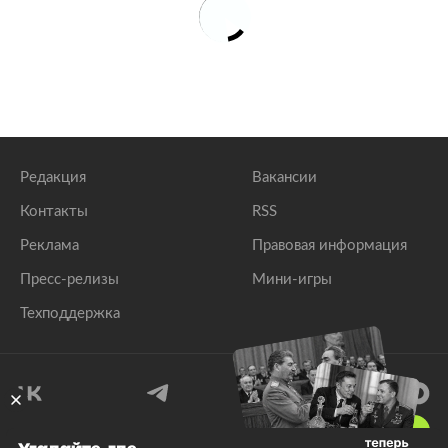
Редакция
Вакансии
Контакты
RSS
Реклама
Правовая информация
Пресс-релизы
Мини-игры
Техподдержка
18
+