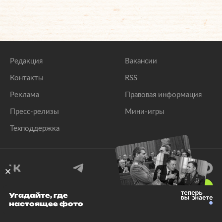
Редакция
Вакансии
Контакты
RSS
Реклама
Правовая информация
Пресс-релизы
Мини-игры
Техподдержка
18
+
Угадайте, где
настоящее фото
© 1999–2026 Все права защищены.
ООО «Лента.Ру»