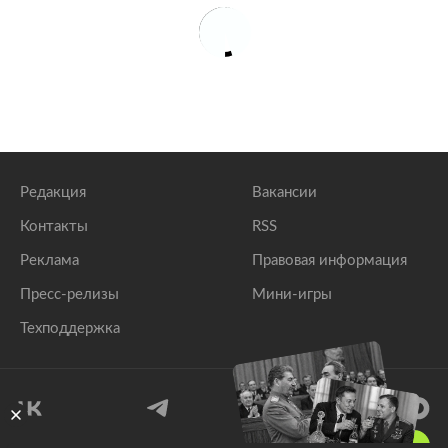
Редакция
Вакансии
Контакты
RSS
Реклама
Правовая информация
Пресс-релизы
Мини-игры
Техподдержка