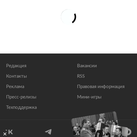
Редакция
Вакансии
Контакты
RSS
Реклама
Правовая информация
Пресс-релизы
Мини-игры
Техподдержка