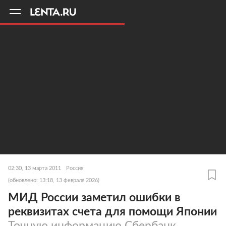
11
A
02:30, 13 марта 2011
Россия
(обновлено: 13:18, 13 февраля 2026)
МИД России заметил ошибки в
реквизитах счета для помощи Японии
Точную информацию Сбербанк