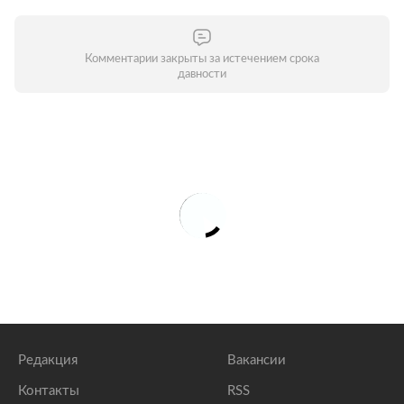
Комментарии закрыты за истечением срока
давности
Редакция
Вакансии
Контакты
RSS