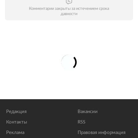
Комментарии закрыты за истечением срока
давности
Редакция
Вакансии
Контакты
RSS
Реклама
Правовая информация