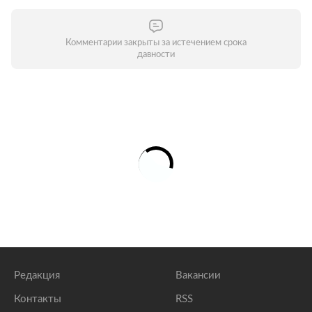
Комментарии закрыты за истечением срока
давности
Редакция
Вакансии
Контакты
RSS