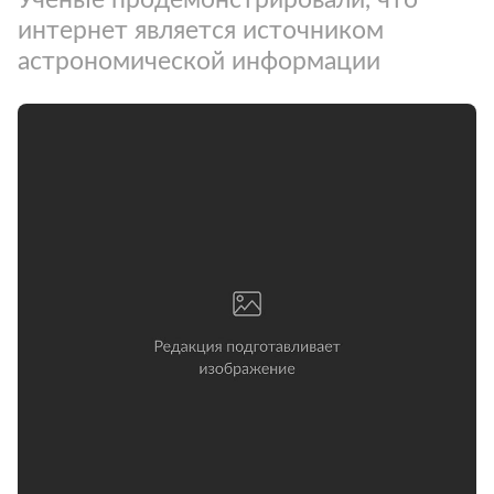
интернет является источником
астрономической информации