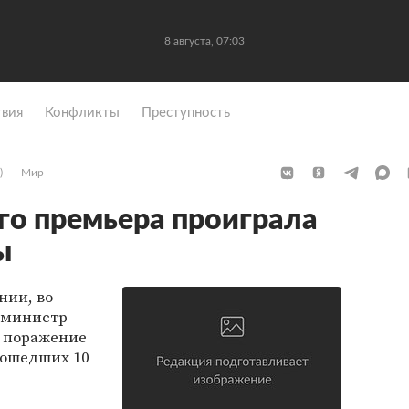
8 августа, 07:03
вия
Конфликты
Преступность
)
Мир
го премьера проиграла
ы
нии, во
р-министр
а поражение
рошедших 10