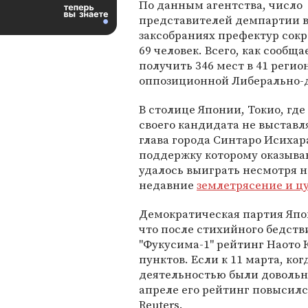
По данным агентства, число
представителей демпартии 
заксобраниях префектур сокр
69 человек. Всего, как сообщ
получить 346 мест в 41 регио
оппозиционной Либерально-д
В столице Японии, Токио, гд
своего кандидата не выстав
глава города Синтаро Исихара
поддержку которому оказыва
удалось выиграть несмотря н
недавние
землетрясение и ц
Демократическая партия Япо
что после стихийного бедств
"Фукусима-1" рейтинг Наото
пунктов. Если к 11 марта, ко
деятельностью были довольн
апреле его рейтинг повысилс
Reuters.