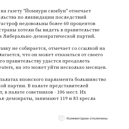
й на газету "Йомиури симбун" отмечает
ельства по ликвидации последствий
тастроф недовольны более 60 процентов
страны хотели бы видеть в правительстве
и Либерально-демократической партий.
тавку не собирается, отмечает со ссылкой на
агается, что он может отказаться от своего
 его правительству удастся преодолеть
uters, на это может уйти несколько месяцев.
 палатах японского парламента большинство
й партии. В палате представителей
 в палате советников - 106 мест. Их
л-демократы, занимают 119 и 83 кресла
Комментарии отключены