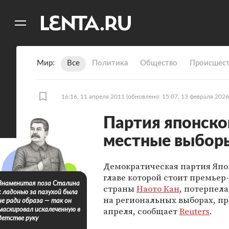
11
A
Мир
Все
Политика
Общество
Происшест
16:16, 11 апреля 2011
(обновлено: 15:07, 13 февраля 2026
Партия японско
местные выбор
Демократическая партия Япо
главе которой стоит премье
Знаменитая поза Сталина
страны
Наото Кан
, потерпел
с ладонью за пазухой была
на региональных выборах, п
не ради образа — так он
апреля, сообщает
Reuters
.
маскировал искалеченную в
детстве руку