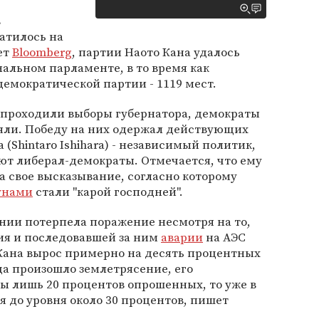
в
атилось на
ает
Bloomberg
, партии Наото Кана удалось
нальном парламенте, в то время как
емократической партии - 1119 мест.
е проходили выборы губернатора, демократы
ляли. Победу на них одержал действующих
 (Shintaro Ishihara) - независимый политик,
ют либерал-демократы. Отмечается, что ему
а свое высказывание, согласно которому
унами
стали "карой господней".
нии потерпела поражение несмотря на то,
ия и последовавшей за ним
аварии
на АЭС
 Кана вырос примерно на десять процентных
гда произошло землетрясение, его
ы лишь 20 процентов опрошенных, то уже в
я до уровня около 30 процентов, пишет