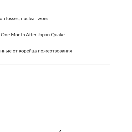
on losses, nuclear woes
ck One Month After Japan Quake
енные от корейца пожертвования