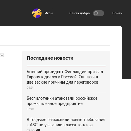
Игры
Лента добра
Войти
Последние новости
Бывший президент Финляндии призвал
Европу к диалогу Россией. Он назвал
две веские причины для переговоров
06:54
Беспилотники атаковали российское
промышленное предприятие
07:01
В Госдуме разъяснили новые требования
к АЗС по указанию класса топлива
07:00