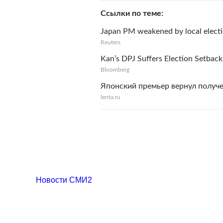
Ссылки по теме
Japan PM weakened by local electi
Reuters
Kan’s DPJ Suffers Election Setba
Bloomberg
Японский премьер вернул получ
lenta.ru
Новости СМИ2