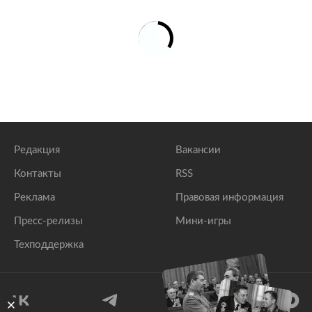
Редакция
Вакансии
Контакты
RSS
Реклама
Правовая информация
Пресс-релизы
Мини-игры
Техподдержка