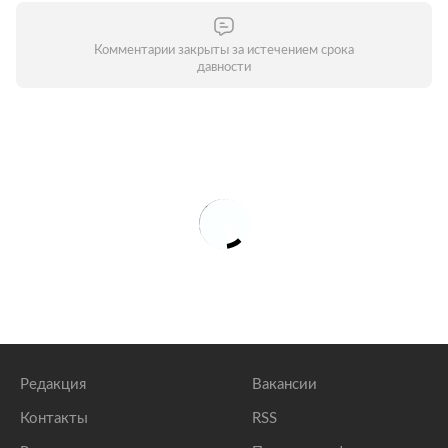
Комментарии закрыты за истечением срока
давности
Редакция
Вакансии
Контакты
RSS