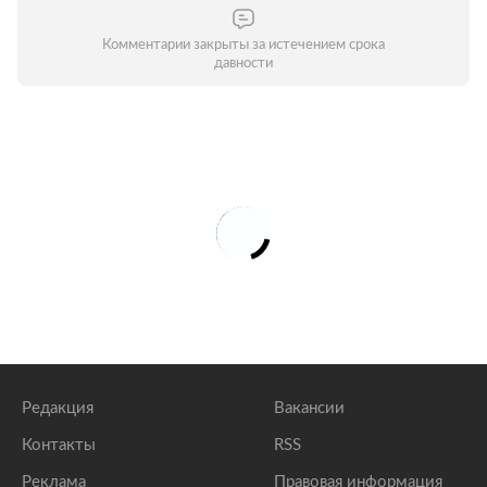
Комментарии закрыты за истечением срока
давности
Редакция
Вакансии
Контакты
RSS
Реклама
Правовая информация