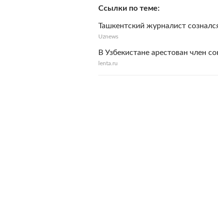
Ссылки по теме
Ташкентский журналист сознался
Uznews
В Узбекистане арестован член с
lenta.ru