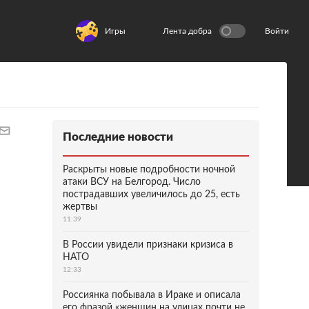
Игры
Лента добра
Войти
Последние новости
Раскрыты новые подробности ночной
атаки ВСУ на Белгород. Число
пострадавших увеличилось до 25, есть
жертвы
11:39
В России увидели признаки кризиса в
НАТО
12:33
Россиянка побывала в Ираке и описала
его фразой «женщин на улицах почти не