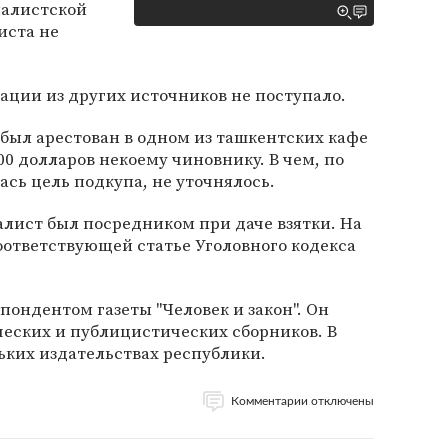
налистской
иста не
ции из других источников не поступало.
 был арестован в одном из ташкентских кафе
00 долларов некоему чиновнику. В чем, по
сь цель подкупа, не уточнялось.
алист был посредником при даче взятки. На
соответствующей статье Уголовного кодекса
пондентом газеты "Человек и закон". Он
ческих и публицистических сборников. В
ьких издательствах республики.
Комментарии отключены