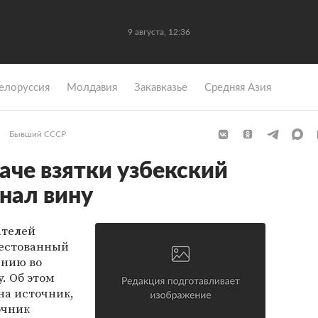
9 августа, 12:36
елоруссия
Молдавия
Закавказье
Средняя Азия
Бывший СССР
аче взятки узбекский
нал вину
ателей
рестованный
ению во
. Об этом
на источник,
очник