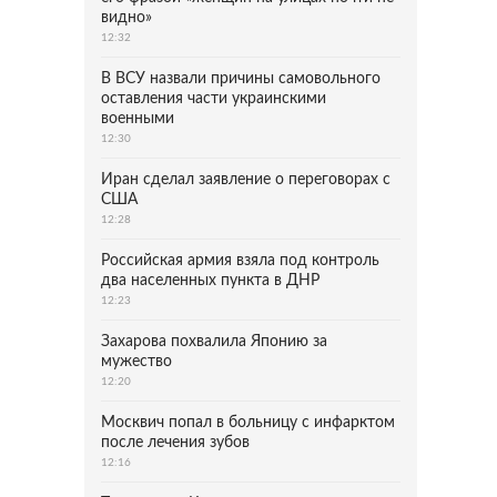
видно»
12:32
В ВСУ назвали причины самовольного
оставления части украинскими
военными
12:30
Иран сделал заявление о переговорах с
США
12:28
Российская армия взяла под контроль
два населенных пункта в ДНР
12:23
Захарова похвалила Японию за
мужество
12:20
Москвич попал в больницу с инфарктом
после лечения зубов
12:16