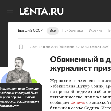
11
A
Бывший СССР
Все
Прибалтика
Украина
Б
22:04, 14 июня 2011
(обновлено: 19:42, 13 февраля 2026)
Обвиненный в д
журналист приз
Журналист и член союза пис
Узбекистана Шукур Содик, а
Знаменитая поза Сталина
на прошлой неделе по обвин
с ладонью за пазухой была
взяточничестве, признал вину
не ради образа — так он
сообщает
Uznews
со ссылкой 
маскировал искалеченную в
детстве руку
близкий к семье Содика. Ист