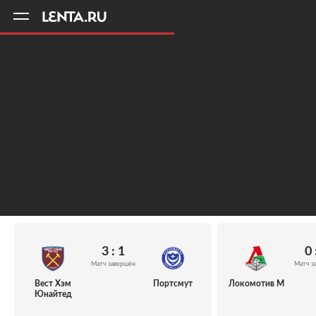
11
A
3 : 1
0 
Матч завершён
Матч з
Вест Хэм
Портсмут
Локомотив М
Юнайтед