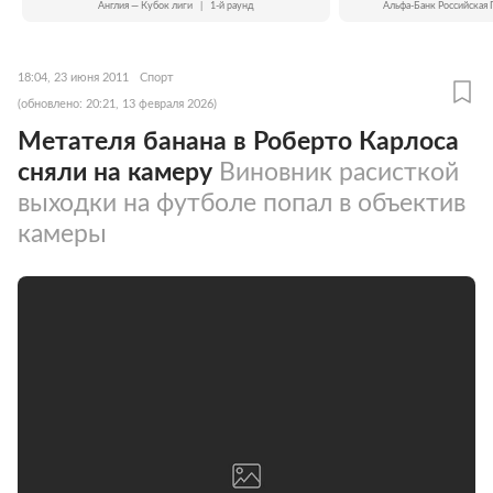
Англия — Кубок лиги
|
1-й раунд
Альфа-Банк Российская 
18:04, 23 июня 2011
Спорт
(обновлено: 20:21, 13 февраля 2026)
Метателя банана в Роберто Карлоса
сняли на камеру
Виновник расисткой
выходки на футболе попал в объектив
камеры