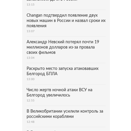
13:15
Changan подтвердил появление двух
новых машин в России и назвал сроки их
появления
13:07
Александр Невский потерял почти 19
миллионов долларов из-за провала
своих фильмов
13:04
Раскрыто место запуска атаковавших
Белгород БПЛА
13:00
Число жертв ночной атаки ВСУ на
Белгород увеличилось
12:55
В Великобритании усилили контроль за
российскими кораблями
12:48