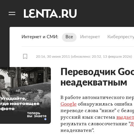
11
A
Интернет и СМИ
Все
Интернет
Киберпрест
20:16, 30 июня 2011
(обновлено: 20:52, 13 февраля 2026)
Переводчик Goo
неадекватным
В работе автоматического пе
Угадайте,
Google
обнаружилась ошибка 
где настоящее
фото
переводе слова "ниже" с бело
русский язык система
выдае
результата словосочетание "
Л
неадекватен".