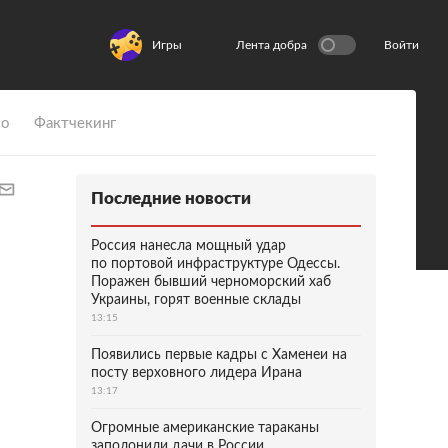
Игры
Лента добра
Войти
ио
Фактчекинг
Последние новости
Россия нанесла мощный удар
по портовой инфраструктуре Одессы.
Поражен бывший черноморский хаб
Украины, горят военные склады
13:15
Появились первые кадры с Хаменеи на
посту верховного лидера Ирана
13:17
Огромные американские тараканы
заполонили дачи в России