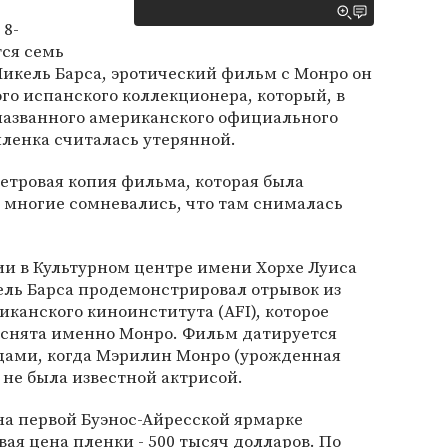
 8-
ся семь
 Микель Барса, эротический фильм с Монро он
го испанского коллекционера, который, в
еназванного американского официального
пленка считалась утерянной.
етровая копия фильма, которая была
да многие сомневались, что там снималась
ии в Культурном центре имени Хорхе Луиса
ель Барса продемонстрировал отрывок из
иканского киноинститута (AFI), которое
 снята именно Монро. Фильм датируется
одами, когда Мэрилин Монро (урожденная
не была известной актрисой.
 на первой Буэнос-Айресской ярмарке
ая цена пленки - 500 тысяч долларов. По