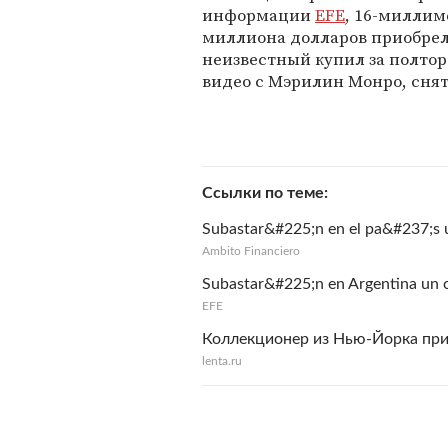
информации
EFE
, 16-миллиме
миллиона долларов приобрел 
неизвестный купил за полтор
видео с Мэрилин Монро, снят
Ссылки по теме
Subastar&#225;n en el pa&#237;s 
Ambito Financiero
Subastar&#225;n en Argentina un c
EFE
Коллекционер из Нью-Йорка пр
lenta.ru