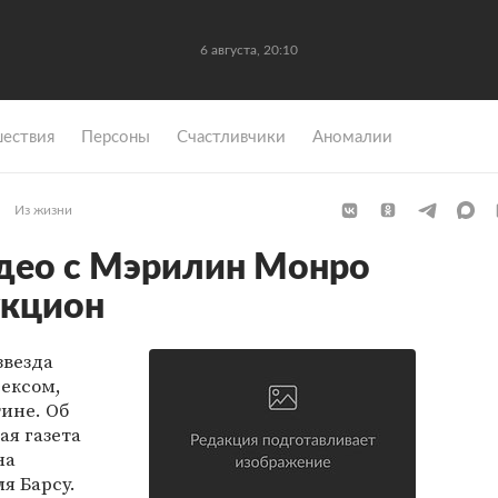
6 августа, 20:10
ествия
Персоны
Счастливчики
Аномалии
Из жизни
део с Мэрилин Монро
укцион
звезда
ексом,
тине. Об
ая газета
на
я Барсу.