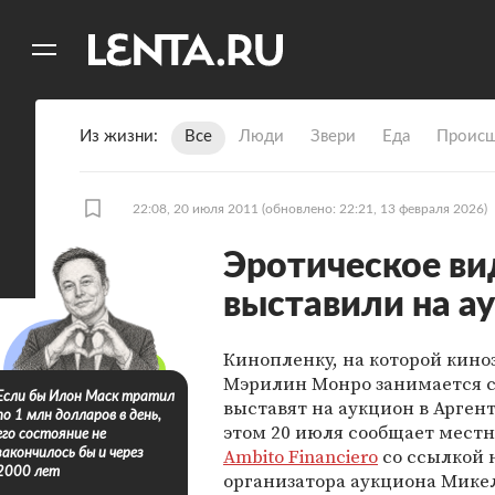
11
A
Из жизни
Все
Люди
Звери
Еда
Происш
22:08, 20 июля 2011
(обновлено: 22:21, 13 февраля 2026)
Эротическое ви
выставили на а
Кинопленку, на которой кино
Мэрилин Монро занимается с
Если бы Илон Маск тратил
выставят на аукцион в Арген
по 1 млн долларов в день,
этом 20 июля сообщает местн
его состояние не
Ambito Financiero
со ссылкой 
закончилось бы и через
2000 лет
организатора аукциона Микел