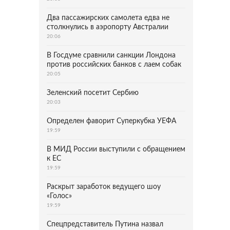
Два пассажирских самолета едва не
столкнулись в аэропорту Австралии
20:06
В Госдуме сравнили санкции Лондона
против российских банков с лаем собак
20:05
Зеленский посетит Сербию
20:03
Определен фаворит Суперкубка УЕФА
19:59
В МИД России выступили с обращением
к ЕС
19:59
Раскрыт заработок ведущего шоу
«Голос»
19:59
Спецпредставитель Путина назвал