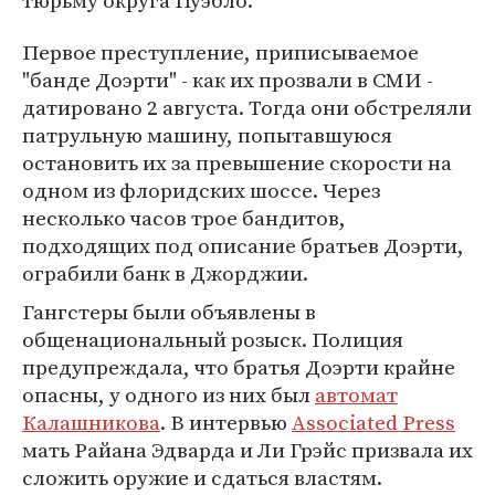
тюрьму округа Пуэбло.
Первое преступление, приписываемое
"банде Доэрти" - как их прозвали в СМИ -
датировано 2 августа. Тогда они обстреляли
патрульную машину, попытавшуюся
остановить их за превышение скорости на
одном из флоридских шоссе. Через
несколько часов трое бандитов,
подходящих под описание братьев Доэрти,
ограбили банк в Джорджии.
Гангстеры были объявлены в
общенациональный розыск. Полиция
предупреждала, что братья Доэрти крайне
опасны, у одного из них был
автомат
Калашникова
. В интервью
Associated Press
мать Райана Эдварда и Ли Грэйс призвала их
сложить оружие и сдаться властям.