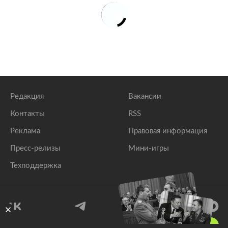
Редакция
Вакансии
Контакты
RSS
Реклама
Правовая информация
Пресс-релизы
Мини-игры
Техподдержка