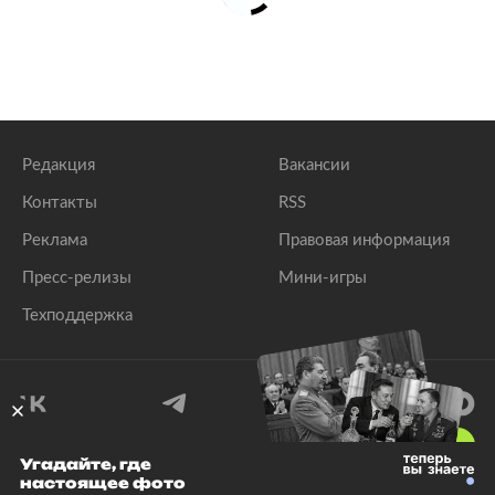
Редакция
Вакансии
Контакты
RSS
Реклама
Правовая информация
Пресс-релизы
Мини-игры
Техподдержка
18
+
Угадайте, где
настоящее фото
© 1999–2026 Все права защищены.
ООО «Лента.Ру»