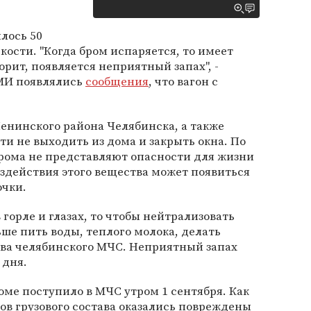
илось 50
сти. "Когда бром испаряется, то имеет
горит, появляется неприятный запах", -
СМИ появлялись
сообщения
, что вагон с
енинского района Челябинска, а также
ти не выходить из дома и закрыть окна. По
брома не представляют опасности для жизни
оздействия этого вещества может появиться
очки.
 горле и глазах, то чтобы нейтрализовать
ьше пить воды, теплого молока, делать
лава челябинского МЧС. Неприятный запах
 дня.
ме поступило в МЧС утром 1 сентября. Как
нов грузового состава оказались повреждены