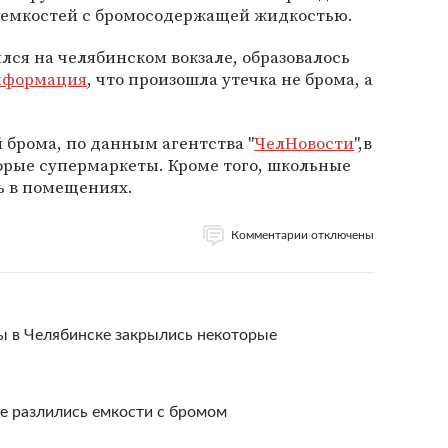
х емкостей с бромосодержащей жидкостью.
лся на челябинском вокзале, образовалось
нформация
, что произошла утечка не брома, а
 брома, по данным агентства "
ЧелНовости
",в
орые супермаркеты. Кроме того, школьные
ь в помещениях.
Комментарии отключены
ы в Челябинске закрылись некоторые
е разлились емкости с бромом