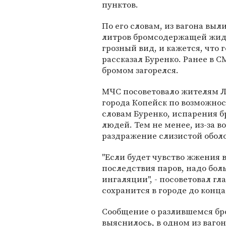
пунктов.
По его словам, из вагона выл
литров бромсодержащей жидко
грозный вид, и кажется, что 
рассказал Буренко. Ранее в 
бромом загорелся.
МЧС посоветовало жителям Л
города Копейск по возможнос
словам Буренко, испарения 
людей. Тем не менее, из-за в
раздражение слизистой обол
"Если будет чувство жжения в
последствия паров, надо бол
ингаляции", - посоветовал г
сохранится в городе до конца
Сообщение о разлившемся бро
выяснилось, в одном из ваго