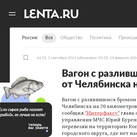
11
A
Россия
Все
Общество
Политика
Происше
14:53, 1 сентября 2011
(обновлено: 01:33, 14 февраля 202
Вагон с разлив
от Челябинска 
Вагон с разлившимся бромом 
Челябинска на 20 километров
Если сырая рыба пахнет
сообщил
"Интерфаксу"
глава 
«рыбой», ее лучше не есть!
управления МЧС Юрий Буренк
перевезли на территорию Ко
городского округа, где нет н