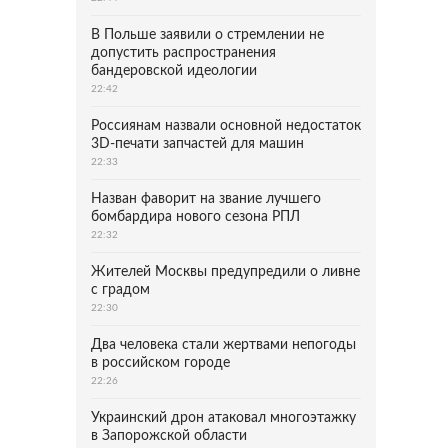
В Польше заявили о стремлении не
допустить распространения
бандеровской идеологии
22:42
Россиянам назвали основной недостаток
3D-печати запчастей для машин
22:33
Назван фаворит на звание лучшего
бомбардира нового сезона РПЛ
22:32
Жителей Москвы предупредили о ливне
с градом
22:30
Два человека стали жертвами непогоды
в российском городе
22:26
Украинский дрон атаковал многоэтажку
в Запорожской области