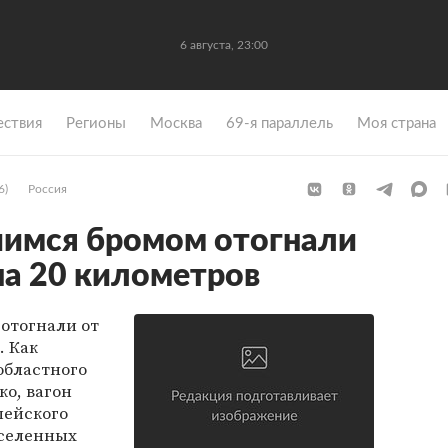
6 августа, 23:00
ствия
Регионы
Москва
69-я параллель
Моя страна
6)
Россия
шимся бромом отогнали
на 20 километров
отогнали от
. Как
областного
о, вагон
пейского
аселенных