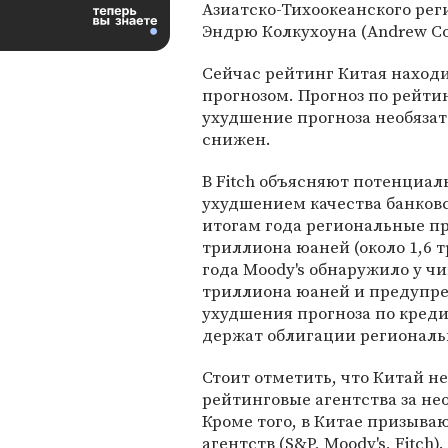
Азиатско-Тихоокеанского реги
Эндрю Колкухоуна (Andrew Co
Сейчас рейтинг Китая находит
прогнозом. Прогноз по рейтин
ухудшение прогноза необязат
снижен.
В Fitch объясняют потенциа
ухудшением качества банковс
итогам года региональные пр
триллиона юаней (около 1,6 т
года Moody's обнаружило у ч
триллиона юаней и предупре
ухудшения прогноза по кред
держат облигации региональн
Стоит отметить, что Китай 
рейтинговые агентства за н
Кроме того, в Китае призыва
агентств (S&P, Moody's, Fitch