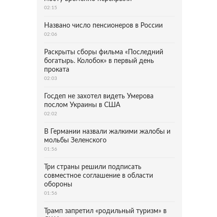
02:15
Названо число пенсионеров в России
02:06
Раскрыты сборы фильма «Последний
богатырь. Колобок» в первый день
проката
02:03
Госдеп не захотел видеть Умерова
послом Украины в США
02:02
В Германии назвали жалкими жалобы и
мольбы Зеленского
01:56
Три страны решили подписать
совместное соглашение в области
обороны
01:56
Трамп запретил «родильный туризм» в