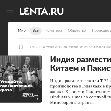
11
A
Мир
Все
Политика
Общество
Происшест
16:17, 10 октября 2011
(обновлено: 04:24, 14 февраля 202
Индия разместит
Китаем и Паки
Индия разместит танки Т-72 
Угадайте,
производства в Гималаях в 
где настоящее
фото
зонах с Китаем и Пакистаном
Hindustan Times со ссылкой н
Минобороны страны.