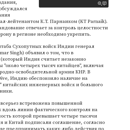
здания,
 обсуждался
ания
л-лейтенантом К.Т. Парнаиком (KT Parnaik).
андование отвечает за контроль целостности
рону в регионе необходимо укрепить.
 штаба Сухопутных войск Индии генерал
ar Singh) объявил о том, что в
(который Индия считает незаконно
 "около четырех тысяч китайцев", включая
родно-освободительной армии КНР. В
Dive, Индию обеспокоило наличие на
" китайских инженерных войск и большого
хники.
 всерьез встревожена повышенной
 вдоль линии фактического контроля на
ность которой превышает четыре тысячи
ия и Китай подписали соглашение, согласно
 не предпринимать каких-либо действия по