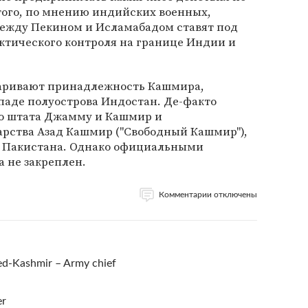
того, по мнению индийских военных,
ежду Пекином и Исламабадом ставят под
ктического контроля на границе Индии и
паривают принадлежность Кашмира,
паде полуострова Индостан. Де-факто
го штата Джамму и Кашмир и
арства Азад Кашмир ("Свободный Кашмир"),
м Пакистана. Однако официальными
 не закреплен.
Комментарии отключены
ed-Kashmir – Army chief
er