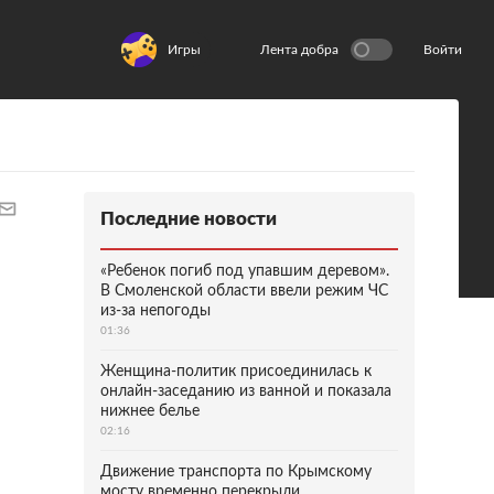
Игры
Лента добра
Войти
Последние новости
«Ребенок погиб под упавшим деревом».
В Смоленской области ввели режим ЧС
из-за непогоды
01:36
Женщина-политик присоединилась к
онлайн-заседанию из ванной и показала
нижнее белье
02:16
Движение транспорта по Крымскому
мосту временно перекрыли