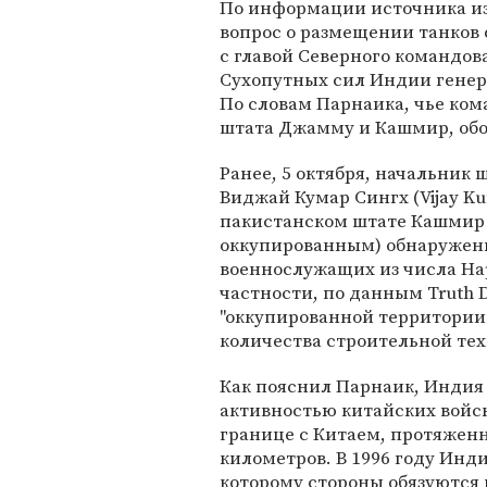
По информации источника и
вопрос о размещении танков
с главой Северного командов
Сухопутных сил Индии генера
По словам Парнаика, чье ком
штата Джамму и Кашмир, обо
Ранее, 5 октября, начальник
Виджай Кумар Сингх (Vijay Kum
пакистанском штате Кашмир 
оккупированным) обнаружены
военнослужащих из числа На
частности, по данным Truth 
"оккупированной территории
количества строительной те
Как пояснил Парнаик, Индия
активностью китайских войск
границе с Китаем, протяжен
километров. В 1996 году Инд
которому стороны обязуются