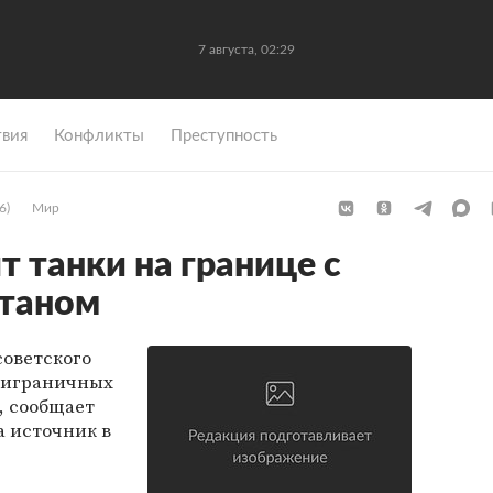
7 августа, 02:29
вия
Конфликты
Преступность
6)
Мир
 танки на границе с
станом
советского
приграничных
, сообщает
а источник в