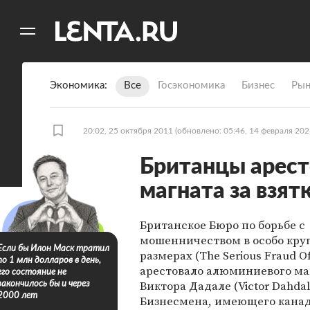
11
A
Экономика
Все
Госэкономика
Бизнес
Рын
20:02, 25 октября 2011
(обновлено: 05:46, 14 февраля 202
Британцы арес
магната за взят
Британское Бюро по борьбе с
мошенничеством в особо кр
Если бы Илон Маск тратил
размерах (The Serious Fraud Of
по 1 млн долларов в день,
арестовало алюминиевого ма
его состояние не
Виктора Дадале (Victor Dahdal
закончилось бы и через
2000 лет
Бизнесмена, имеющего канад