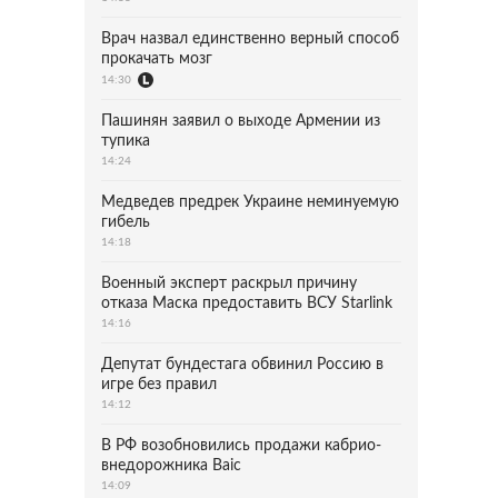
Врач назвал единственно верный способ
прокачать мозг
14:30
Пашинян заявил о выходе Армении из
тупика
14:24
Медведев предрек Украине неминуемую
гибель
14:18
Военный эксперт раскрыл причину
отказа Маска предоставить ВСУ Starlink
14:16
Депутат бундестага обвинил Россию в
игре без правил
14:12
В РФ возобновились продажи кабрио-
внедорожника Baic
14:09