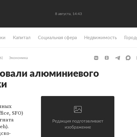
8 августа, 14:43
ки
Капитал
Социальная сфера
Недвижимость
Город
6)
Экономика
товали алюминиевого
ки
упных
fice, SFO)
гната
eh).
ско-