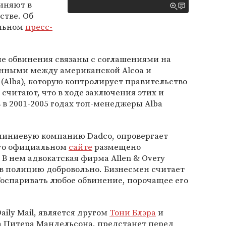
иняют в
стве. Об
альном
пресс-
ые обвинения связаны с соглашениями на
нными между американской Alcoa и
 (Alba), которую контролирует правительство
считают, что в ходе заключения этих и
 в 2001-2005 годах топ-менеджеры Alba
миниевую компанию Dadco, опровергает
его официальном
сайте
размещено
В нем адвокатская фирма Allen & Overy
 в полицию добровольно. Бизнесмен считает
оспаривать любое обвинение, порочащее его
aily Mail, является другом
Тони Блэра
и
а Питера Мандельсона, предстанет перед