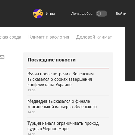
Игры
Лента добра
Войти
ская среда
Климат и экология
Деловой климат
Последние новости
Вучич после встречи с Зеленским
высказался о сроках завершения
конфликта на Украине
13:58
Медведев высказался о финале
«поганенькой карьеры» Зеленского
14:35
Турция начала ограничивать проход
судов в Черное море
14:33