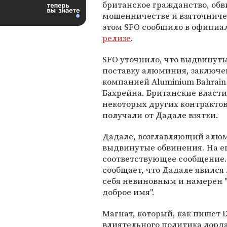
британское гражданство, обв
мошенничестве и взяточниче
этом SFO сообщило в офици
релизе
.
SFO уточнило, что выдвинут
поставку алюминия, заключе
компанией Aluminium Bahrain
Бахрейна. Британские власти 
некоторых других контрактов
получали от Дадале взятки.
Дадале, возглавляющий алю
выдвинутые обвинения. На 
соответствующее сообщение. 
сообщает, что Дадале явился
себя невиновным и намерен "
доброе имя".
Магнат, который, как пишет D
влиятельного политика лорд