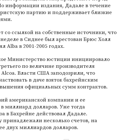
. По информации издания, Дадале в течение
ористскую партию и поддерживает близкие
лями.
яет со ссылкой на собственные источники, что
 неделе в Сиднее был арестован Брюс Холл
ял Alba в 2001-2005 годах.
ское Министерство юстиции инициировало
третьего по величине производителя
Alcoa. Власти США заподозрили, что
аствовать в даче взяток бахрейнским
авышения официальных сумм контрактов.
вий американской компании и ее
в миллиард долларов. Уже тогда
oa в Бахрейне действовал Дадале.
у принадлежали несколько счетов, на
ее двух миллиардов долларов.