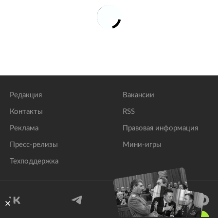
Редакция
Вакансии
Контакты
RSS
Реклама
Правовая информация
Пресс-релизы
Мини-игры
Техподдержка