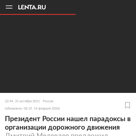
11
A
22:44, 31 октября 2011
Россия
(обновлено: 06:19, 14 февраля 2026)
Президент России нашел парадоксы в
организации дорожного движения
Дмитрий Медведев предложил