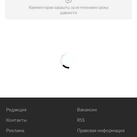
Комментарии закрыты за истечением срока
давности
Редакция
Вакансии
Контакты
RSS
Реклама
Правовая информация