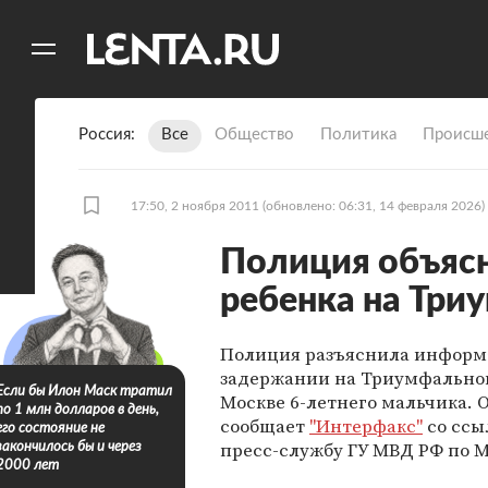
11
A
Россия
Все
Общество
Политика
Происше
17:50, 2 ноября 2011
(обновлено: 06:31, 14 февраля 2026)
Полиция объяс
ребенка на Тр
Полиция разъяснила информ
задержании на Триумфально
Если бы Илон Маск тратил
Москве 6-летнего мальчика. 
по 1 млн долларов в день,
сообщает
"Интерфакс"
со ссы
его состояние не
пресс-службу ГУ МВД РФ по М
закончилось бы и через
2000 лет