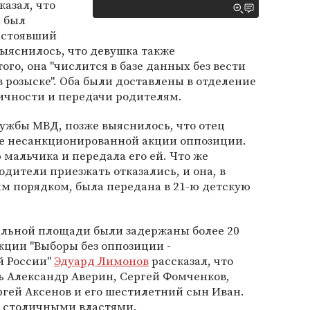
азал, что
и был
 стоявший
ыяснилось, что девушка также
го, она "числится в базе данных без вести
 розыске". Оба были доставлены в отделение
ичности и передачи родителям.
ужбы МВД, позже выяснилось, что отец
де несанкционированной акции оппозиции.
 мальчика и передала его ей. Что же
родители приезжать отказались, и она, в
м порядком, была передана в 21-ю детскую
альной площади были задержаны более 20
кции "Выборы без оппозиции -
й России"
Эдуард Лимонов
рассказал, что
ь Александр Аверин, Сергей Фомченков,
ргей Аксенов и его шестилетний сын Иван.
о столичными властями.