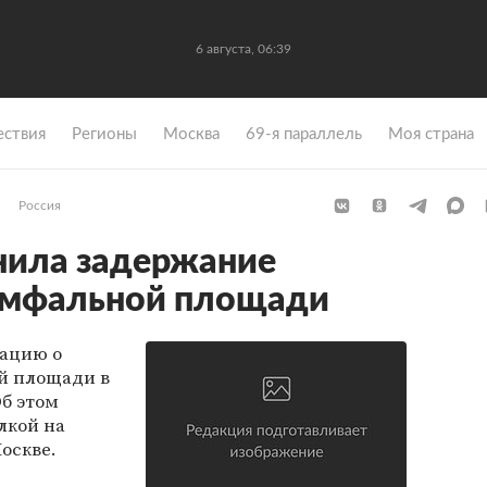
6 августа, 06:39
ствия
Регионы
Москва
69-я параллель
Моя страна
Россия
нила задержание
иумфальной площади
ацию о
й площади в
Об этом
лкой на
оскве.