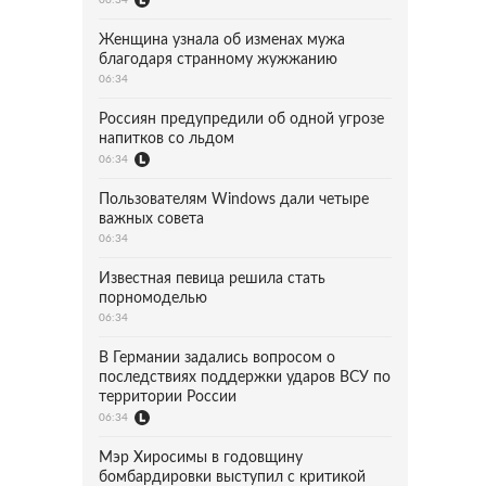
Женщина узнала об изменах мужа
благодаря странному жужжанию
06:34
Россиян предупредили об одной угрозе
напитков со льдом
06:34
Пользователям Windows дали четыре
важных совета
06:34
Известная певица решила стать
порномоделью
06:34
В Германии задались вопросом о
последствиях поддержки ударов ВСУ по
территории России
06:34
Мэр Хиросимы в годовщину
бомбардировки выступил с критикой