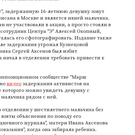
", задержанную 16-летнюю девушку зовут
писана в Москве и является няней мальчика.
 не участвовали в акции, а просто стояли в
 сотрудник Центра "Э" Алексей Окопный,
талась его сфотографировать. Издание также
сле задержания угрожал Кузнецовой
чика Сергей Аксенов был избит
 начал в отделении требовать привести к
оппозиционном сообществе "Марш
ено
видео
задержания активистов на
 которого можно увидеть девушку с
мальчика рядом с ней.
в отделении у шестилетнего мальчика без
взяты объяснения по поводу его
дневного журнала", матери Ивана Аксенова
казания", когда она забирала ребенка.