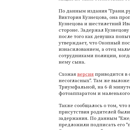
По данным издания "Грани.ру
Виктория Кузнецова, она про
Кузнецова и шестилетний Иван
стороне. Задержал Кузнецову
после того как девушка попы
утверждает, что Окопный по
изнасилованием, а отец маль
сотрудниками полиции, когда
нему сына.
Схожая
версия
приводится в 
несогласных". Там же вылож
Триумфальной, на 6-й минуте
фотоаппаратом и маленького 
Также сообщалось о том, что 
присутствия родителей были 
задержания. По данным "Еже
предложили подписать его "по