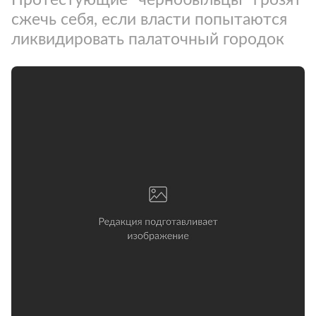
сжечь себя, если власти попытаются
ликвидировать палаточный городок