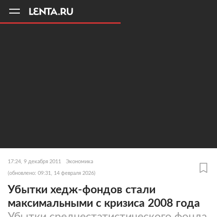
11
A
17:24, 9 декабря 2011
Экономика
(обновлено: 09:31, 14 февраля 2026)
Убытки хедж-фондов стали
максимальными с кризиса 2008 года
Убытки среднестатистического фонда