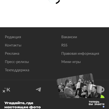
Редакция
Вакансии
Контакты
RSS
Реклама
Правовая информация
Пресс-релизы
Мини-игры
Техподдержка
18
+
Угадайте, где
настоящее фото
© 1999–2026 Все права защищены.