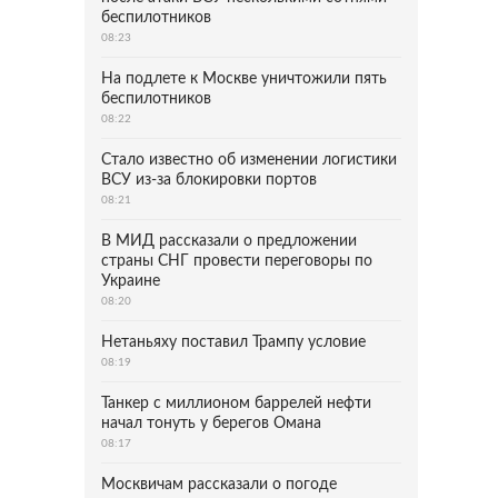
беспилотников
08:23
На подлете к Москве уничтожили пять
беспилотников
08:22
Стало известно об изменении логистики
ВСУ из-за блокировки портов
08:21
В МИД рассказали о предложении
страны СНГ провести переговоры по
Украине
08:20
Нетаньяху поставил Трампу условие
08:19
Танкер с миллионом баррелей нефти
начал тонуть у берегов Омана
08:17
Москвичам рассказали о погоде