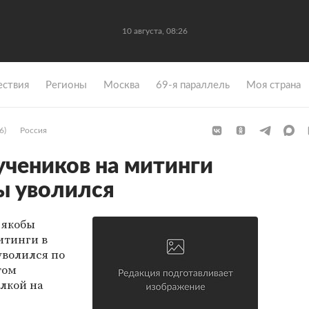
10 августа, 08:26
ствия
Регионы
Москва
69-я параллель
Моя страна
6)
Россия
чеников на митинги
ы уволился
 якобы
итинги в
 уволился по
том
лкой на