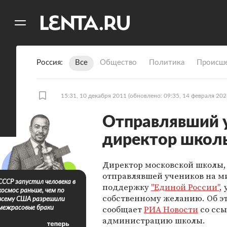
11
A
Россия
Все
Общество
Политика
Происше
15:31, 10 декабря 2011
(обновлено: 09:35, 14 февраля 202
Отправлявший у
директор школ
Директор московской школы,
отправлявшей учеников на м
СССР запустил человека в
поддержку
"Единой России"
,
космос раньше, чем по
собственному желанию. Об э
всему США разрешили
сообщает
РИА Новости
со ссы
межрасовые браки
администрацию школы.