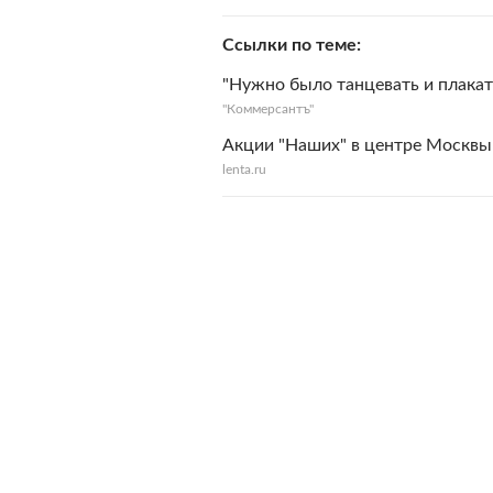
Ссылки по теме
"Нужно было танцевать и плакат
"Коммерсантъ"
Акции "Наших" в центре Москвы 
lenta.ru