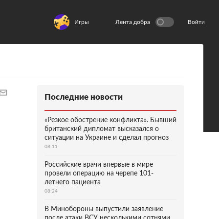
Игры
Лента добра
Войти
Последние новости
«Резкое обострение конфликта». Бывший
британский дипломат высказался о
ситуации на Украине и сделал прогноз
08:11
Российские врачи впервые в мире
провели операцию на черепе 101-
летнего пациента
08:24
В Минобороны выпустили заявление
после атаки ВСУ несколькими сотнями