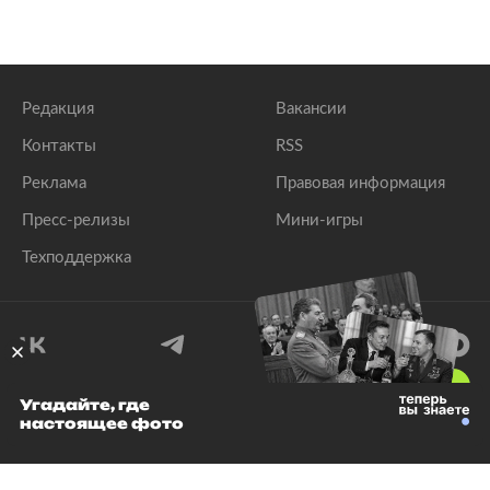
Редакция
Вакансии
Контакты
RSS
Реклама
Правовая информация
Пресс-релизы
Мини-игры
Техподдержка
18
+
Угадайте, где
настоящее фото
© 1999–2026 Все права защищены.
ООО «Лента.Ру»
Лента добра