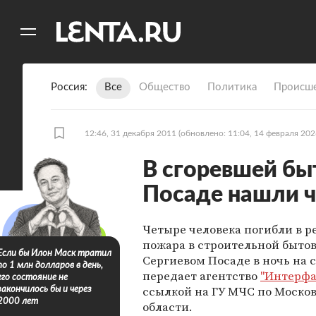
11
A
Россия
Все
Общество
Политика
Происше
12:46, 31 декабря 2011
(обновлено: 11:04, 14 февраля 202
В сгоревшей бы
Посаде нашли ч
Четыре человека погибли в р
пожара в строительной бытов
Если бы Илон Маск тратил
Сергиевом Посаде в ночь на с
по 1 млн долларов в день,
передает агентство
"Интерфа
его состояние не
ссылкой на ГУ МЧС по Моско
закончилось бы и через
2000 лет
области.