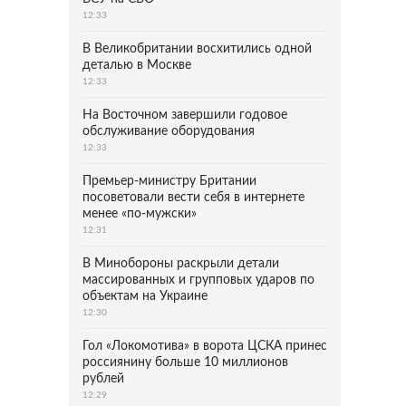
12:33
В Великобритании восхитились одной
деталью в Москве
12:33
На Восточном завершили годовое
обслуживание оборудования
12:33
Премьер-министру Британии
посоветовали вести себя в интернете
менее «по-мужски»
12:31
В Минобороны раскрыли детали
массированных и групповых ударов по
объектам на Украине
12:30
Гол «Локомотива» в ворота ЦСКА принес
россиянину больше 10 миллионов
рублей
12:29