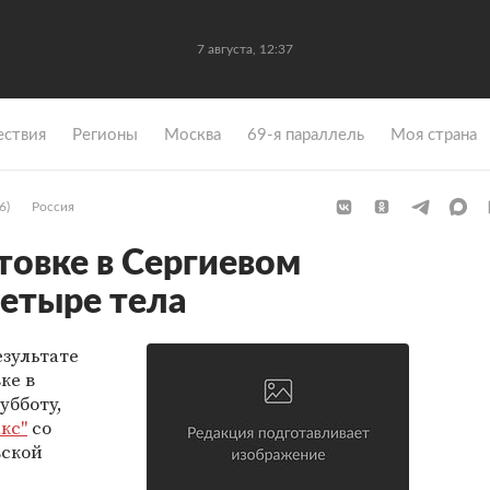
7 августа, 12:37
ствия
Регионы
Москва
69-я параллель
Моя страна
6)
Россия
товке в Сергиевом
етыре тела
езультате
ке в
убботу,
кс"
со
вской