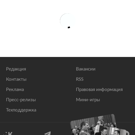
Редакция
Вакансии
Контакты
RSS
Реклама
Правовая информация
Пресс-релизы
Мини-игры
Техподдержка