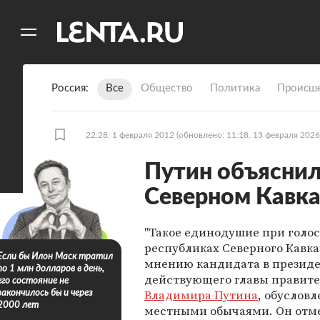
11
A
Россия
Все
Общество
Политика
Происше
22:28, 1 февраля 2012
(обновлено: 11:18, 13 февраля 2026
Путин объяснил
Северном Кавка
"Такое единодушие при голос
республиках Северного Кавка
Если бы Илон Маск тратил
мнению кандидата в презид
по 1 млн долларов в день,
действующего главы правите
его состояние не
Владимира Путина
, обусловл
закончилось бы и через
2000 лет
местными обычаями. Он отме