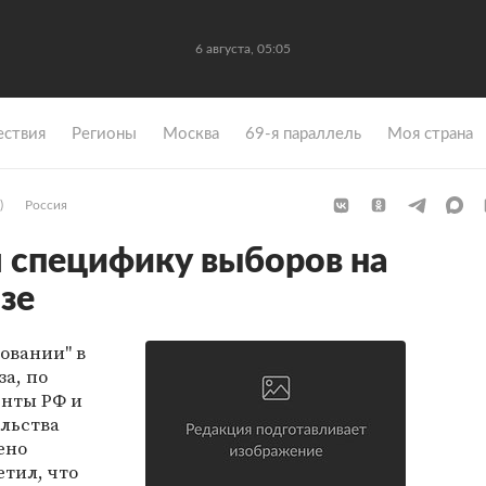
6 августа, 05:05
ствия
Регионы
Москва
69-я параллель
Моя страна
)
Россия
 специфику выборов на
зе
овании" в
за, по
енты РФ и
льства
ено
тил, что