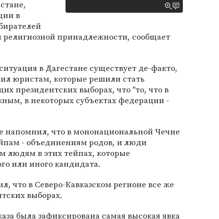
стане,
ции в
збирателей
 и религиозной принадлежности, сообщает
 ситуация в Дагестане существует де-факто,
снил юристам, которые решили стать
х президентских выборах, что "то, что в
ным, в некоторых субъектах федерации -
е напомнил, что в мононациональной Чечне
йпам - объединениям родов, и люди
 людям в этих тейпах, которые
ого или иного кандидата.
л, что в Северо-Кавказском регионе все же
тских выборах.
каза была зафиксирована самая высокая явка