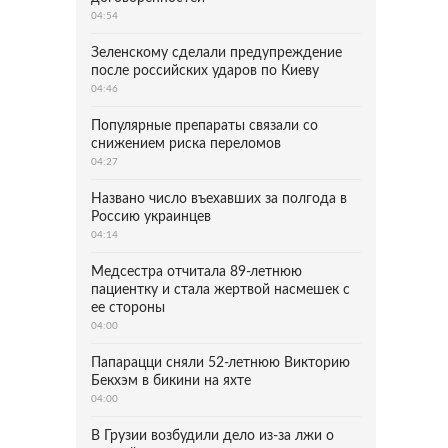
04:54
Зеленскому сделали предупреждение
после российских ударов по Киеву
04:46
Популярные препараты связали со
снижением риска переломов
04:27
Названо число въехавших за полгода в
Россию украинцев
04:14
Медсестра отчитала 89-летнюю
пациентку и стала жертвой насмешек с
ее стороны
04:00
Папарацци сняли 52-летнюю Викторию
Бекхэм в бикини на яхте
04:00
В Грузии возбудили дело из-за лжи о