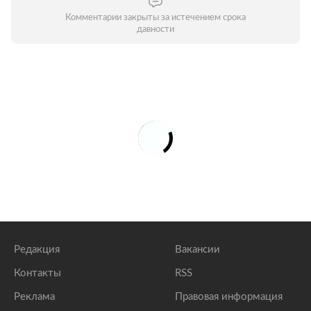
Комментарии закрыты за истечением срока
давности
Редакция
Вакансии
Контакты
RSS
Реклама
Правовая информация