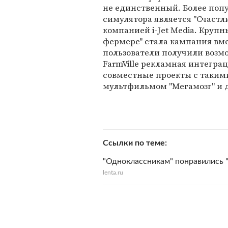
не единственный. Более поп
симулятора является "Счастл
компанией i-Jet Media. Круп
фермере" стала кампания вмес
пользователи получили возмо
FarmVille рекламная интеграц
совместные проекты с такими 
мультфильмом "Мегамозг" и 
Ссылки по теме
"Одноклассникам" понравились 
lenta.ru