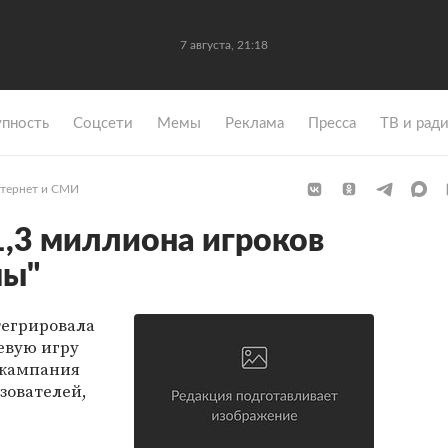
7 августа, 21:18
упность
Coцсети
Мемы
Реклама
Пресса
ТВ и рад
тернет и СМИ
1,3 миллиона игроков
мы"
тегрировала
евую игру
 кампания
зователей,