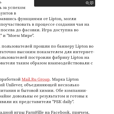
ь
 за успехом
аунтов в
вавшись функциями от Lipton, могли
поучаствовать в процессе создания чая на
т посева до фасовки. Игра доступна во
х
" и "Моем Мире".
 пользователей прошли по баннеру Lipton во
статочно высоким показателем для интернет-
ользователей построили фабрику Lipton на
ователи таким образом взаимодействовали с
азработкой
Mail.Ru Group
. Марка Lipton
й Unilever, объединяющей несколько
питания и бытовой химии. Обе компании-
райне довольны ее результатом и готовы к
вили их представители "РБК daily".
адной игры FarmVille на Facebook, причем,