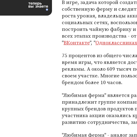
В игре, задача которой создат
собственную ферму и следить
роста урожая, владельцы акк
социальных сетях, воспользо
построить чайную фабрику и 
всех этапах производства - о
"
ВКонтакте
", "
Одноклассника
75 процентов из общего числа
время игры, что является до
рекламы. А около 609 тысяч п
своем участке. Многие польз
брендом более 10 часов.
"Любимая ферма" является р
принадлежит группе компани
крупных брендов продуктов 
участника акции оказались к
развитию сотрудничества, зая
"Любимая ферма" - аналог зап