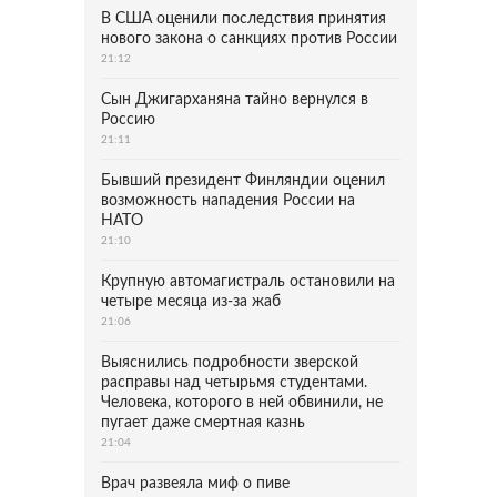
В США оценили последствия принятия
нового закона о санкциях против России
21:12
Сын Джигарханяна тайно вернулся в
Россию
21:11
Бывший президент Финляндии оценил
возможность нападения России на
НАТО
21:10
Крупную автомагистраль остановили на
четыре месяца из-за жаб
21:06
Выяснились подробности зверской
расправы над четырьмя студентами.
Человека, которого в ней обвинили, не
пугает даже смертная казнь
21:04
Врач развеяла миф о пиве