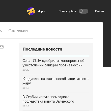
Игры
Лента добра
Войти
ио
Фактчекинг
Последние новости
Сенат США одобрил законопроект об
ужесточении санкций против России
20:28
Кардиолог назвала способ защититься в
жару
21:17
В Сербии испугались одного
последствия визита Зеленского
21:14