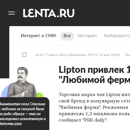
11
A
Интернет и СМИ
Все
Интернет
Киберпрест
16:43, 7 марта 2012
(обновлено: 09:13, 12 мая 2026)
Ин
Lipton привлек 
"Любимой фер
Торговая марка чая Lipton ин
свой бренд в популярную сет
Знаменитая поза Сталина
"Любимая ферма". Рекламная
с ладонью за пазухой была
привлекла 1,3 миллиона поль
не ради образа — так он
сообщает "РБК daily".
маскировал искалеченную в
детстве руку