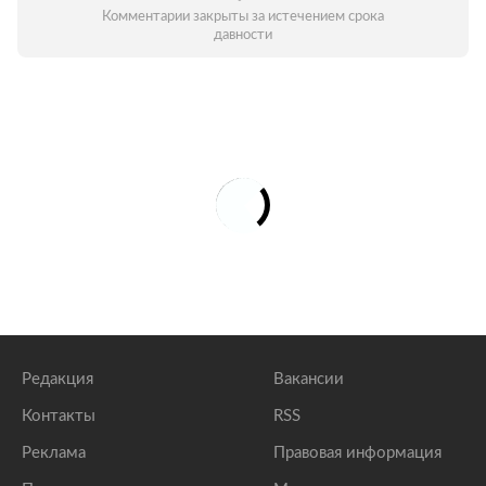
Комментарии закрыты за истечением срока
давности
Редакция
Вакансии
Контакты
RSS
Реклама
Правовая информация