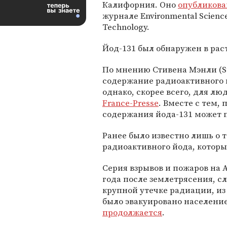
Калифорния. Оно
опубликова
журнале Environmental Scienc
Technology.
Йод-131 был обнаружен в ра
По мнению Стивена Мэнли (Ste
содержание радиоактивного й
однако, скорее всего, для л
France-Presse
. Вместе с тем,
содержания йода-131 может п
Ранее было известно лишь о 
радиоактивного йода, которы
Серия взрывов и пожаров на 
года после землетрясения, с
крупной утечке радиации, из 
было эвакуировано населени
продолжается
.