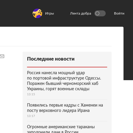
Игры
Лента добра
Войти
Последние новости
Россия нанесла мощный удар
по портовой инфраструктуре Одессы.
Поражен бывший черноморский хаб
Украины, горят военные склады
13:15
Появились первые кадры с Хаменеи на
посту верховного лидера Ирана
13:17
Огромные американские тараканы
заполонили дачи в России