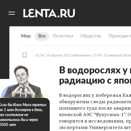
11
A
Мир
Все
Политика
Общество
Происшест
21:34, 10 апреля 2012
(обновлено: 15:39, 13 февраля 2026
В водорослях 
радиацию с япо
В водорослях у побережья К
обнаружены следы радиоакти
Если бы Илон Маск тратил
попавшего туда после аварии
по 1 млн долларов в день,
японской АЭС "Фукусима-1". О
его состояние не
говорится в исследовании, 
закончилось бы и через
2000 лет
экспертами Университета шт