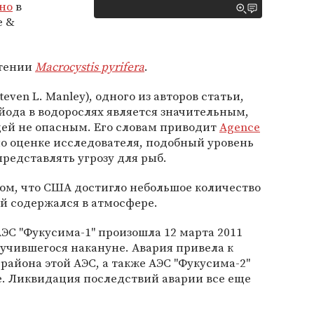
но
в
e &
стении
Macrocystis pyrifera
.
ven L. Manley), одного из авторов статьи,
ода в водорослях является значительным,
юдей не опасным. Его словам приводит
Agence
 по оценке исследователя, подобный уровень
редставлять угрозу для рыб.
том, что США достигло небольшое количество
й содержался в атмосфере.
АЭС "Фукусима-1" произошла 12 марта 2011
лучившегося накануне. Авария привела к
района этой АЭС, а также АЭС "Фукусима-2"
е. Ликвидация последствий аварии все еще