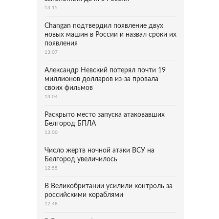
13:15
Changan подтвердил появление двух
новых машин в России и назвал сроки их
появления
13:07
Александр Невский потерял почти 19
миллионов долларов из-за провала
своих фильмов
13:04
Раскрыто место запуска атаковавших
Белгород БПЛА
13:00
Число жертв ночной атаки ВСУ на
Белгород увеличилось
12:55
В Великобритании усилили контроль за
российскими кораблями
12:48