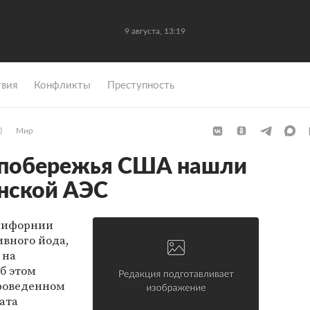
9 августа, 13:19
вия
Конфликты
Преступность
)
Мир
у побережья США нашли
нской АЭС
алифорнии
вного йода,
 на
б этом
проведенном
ата