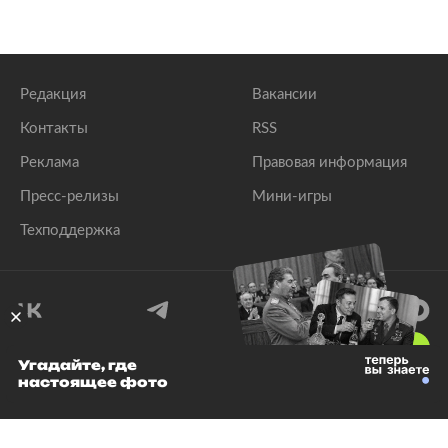
Редакция
Вакансии
Контакты
RSS
Реклама
Правовая информация
Пресс-релизы
Мини-игры
Техподдержка
18
+
Угадайте, где
настоящее фото
© 1999–2026 Все права защищены.
ООО «Лента.Ру»
Лента добра