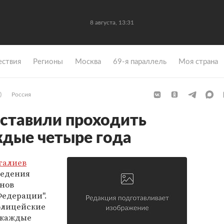
8 августа, 13:31
ствия
Регионы
Москва
69-я параллель
Моя страна
)
Россия
ставили проходить
дые четыре года
галиев
ведения
анов
Федерации".
олицейские
 каждые