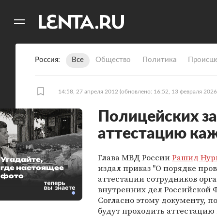
11
A
Россия
Все
Общество
Политика
Происше
14:58, 27 апреля 2012
(обновлено: 16:52, 13 февраля 2026
Полицейских за
аттестацию каж
Глава МВД России
Рашид Нур
Угадайте,
издал приказ "О порядке про
где настоящее
фото
аттестации сотрудников орг
внутренних дел Российской 
Согласно этому документу, п
будут проходить аттестацию