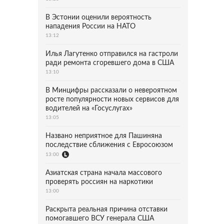
В Эстонии оценили вероятность
нападения России на НАТО
13:12
Илья Лагутенко отправился на гастроли
ради ремонта сгоревшего дома в США
13:10
В Минцифры рассказали о невероятном
росте популярности новых сервисов для
водителей на «Госуслугах»
13:05
Названо неприятное для Пашиняна
последствие сближения с Евросоюзом
13:00
Азиатская страна начала массового
проверять россиян на наркотики
13:00
Раскрыта реальная причина отставки
помогавшего ВСУ генерала США