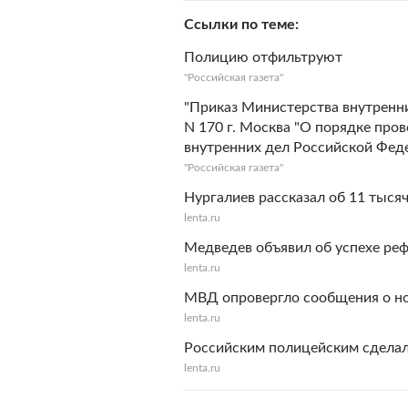
Ссылки по теме
Полицию отфильтруют
"Российская газета"
"Приказ Министерства внутренни
N 170 г. Москва "О порядке про
внутренних дел Российской Фед
"Российская газета"
Нургалиев рассказал об 11 тыс
lenta.ru
Медведев объявил об успехе р
lenta.ru
МВД опровергло сообщения о н
lenta.ru
Российским полицейским сделал
lenta.ru