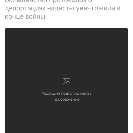
депортациях нацисты уничтожили в
конце войны