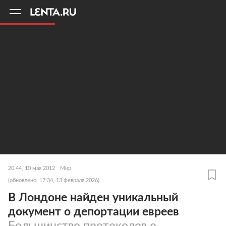
11
A
20:44, 10 мая 2012
Мир
(обновлено: 17:34, 13 февраля 2026)
В Лондоне найден уникальный
документ о депортации евреев
Большинство протоколов о