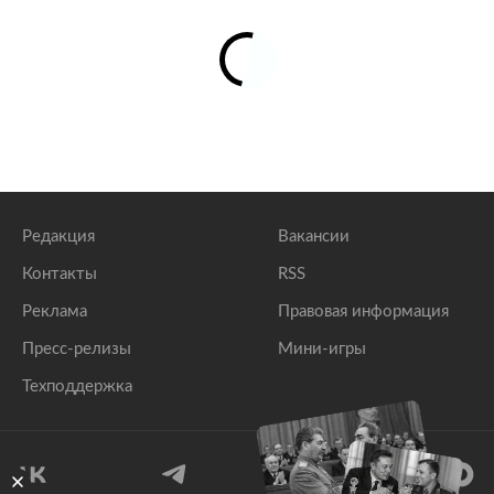
Редакция
Вакансии
Контакты
RSS
Реклама
Правовая информация
Пресс-релизы
Мини-игры
Техподдержка