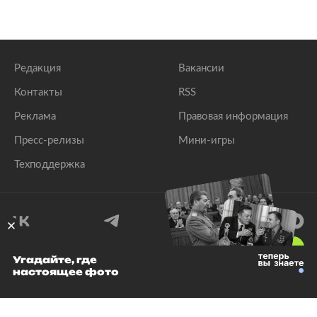
Редакция
Вакансии
Контакты
RSS
Реклама
Правовая информация
Пресс-релизы
Мини-игры
Техподдержка
18
+
Угадайте, где
настоящее фото
© 1999–2026 Все права защищены.
ООО «Лента.Ру»
Лента добра