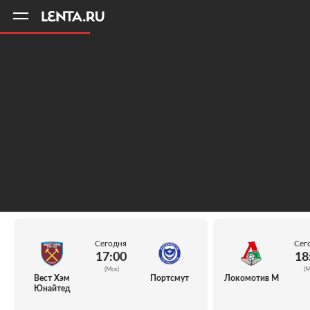
11
A
Сегодня
Сег
17:00
18
(Мск)
(М
Вест Хэм
Портсмут
Локомотив М
Юнайтед