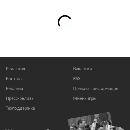
Редакция
Вакансии
Контакты
RSS
Реклама
Правовая информация
Пресс-релизы
Мини-игры
Техподдержка