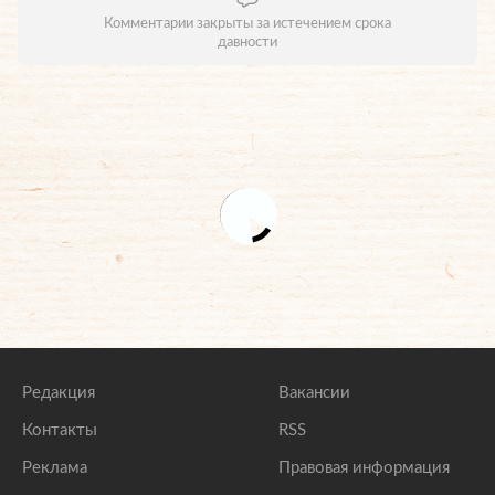
Комментарии закрыты за истечением срока
давности
Редакция
Вакансии
Контакты
RSS
Реклама
Правовая информация