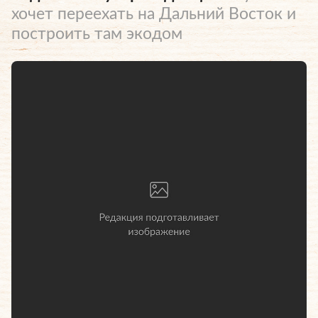
хочет переехать на Дальний Восток и
построить там экодом