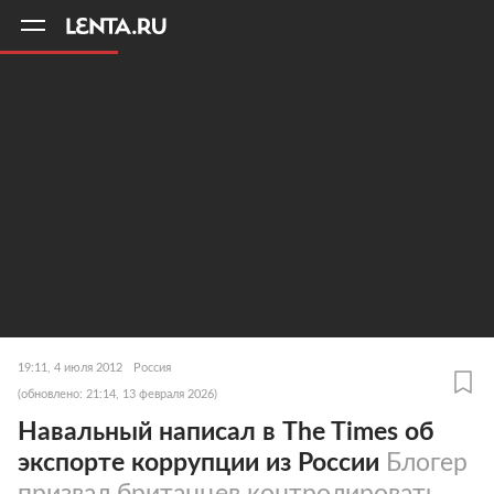
11
A
19:11, 4 июля 2012
Россия
(обновлено: 21:14, 13 февраля 2026)
Навальный написал в The Times об
экспорте коррупции из России
Блогер
призвал британцев контролировать