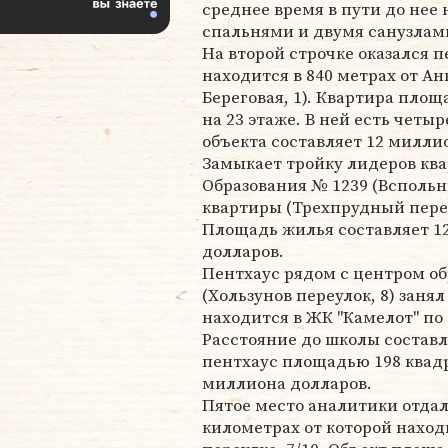
среднее время в пути до нее 
спальнями и двумя санузлами
На второй строчке оказался п
находится в 840 метрах от А
Береговая, 1). Квартира пло
на 23 этаже. В ней есть четы
объекта составляет 12 милли
Замыкает тройку лидеров кв
Образования № 1239 (Вспольны
квартиры (Трехпрудный переу
Площадь жилья составляет 125
долларов.
Пентхаус рядом с центром о
(Хользунов переулок, 8) заня
находится в ЖК "Камелот" по
Расстояние до школы составл
пентхаус площадью 198 квадр
миллиона долларов.
Пятое место аналитики отдали
километрах от которой нахо