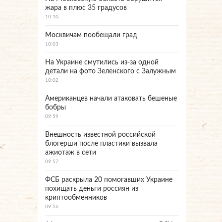
жара в плюс 35 градусов
10:10
Москвичам пообещали град
10:03
На Украине смутились из-за одной
детали на фото Зеленского с Залужным
10:02
Американцев начали атаковать бешеные
бобры
09:59
Внешность известной российской
блогерши после пластики вызвала
ажиотаж в сети
09:57
ФСБ раскрыла 20 помогавших Украине
похищать деньги россиян из
криптообменников
09:56