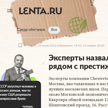
11
A
Среда обитания
Все
04:00, 19 июля 2012
(обновлено: 19:02, 14 января 2014)
Эксперты назва
рядом с прест
Эксперты компании Chestert
Москвы, выставленных в наст
СССР запустил человека в
лучших московских школ. Пер
космос раньше, чем по
около Московской экономичес
всему США разрешили
Квартира общей площадью 12
межрасовые браки
Шмитовский проезд, 16. Расс