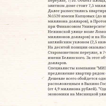
переулке, 7/10. Объект площ
элитном доме стоит 7,5 милл
Далее разместились квартир
№1520 имени Капцовых (до шк
миллиона долларов), в Прото
при Финансовом Университете
Нежинской улице возле Ломон
миллионов долларов) и на Но
английским уклоном (2,5 кил
На десятой позиции оказалас
Старомонетном переулке, в 7
имени Белинского. За этот о
долларов.
Специалисты компании "МИЭ
предложение квартир рядом
Дешевле всего обойдется одн
расположенным в Выхино Го
(от 4,9 миллиона рублей). "
экономики на Мясницкой ули