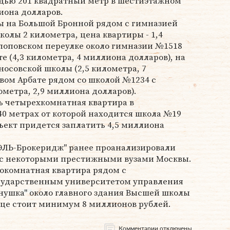
адью 201 квадратный метр в шестиэтажном
иона долларов.
ы на Большой Бронной рядом с гимназией
олы 2 километра, цена квартиры - 1,4
поповском переулке около гимназии №1518
 (4,3 километра, 4 миллиона долларов), на
осовской школы (2,5 километра, 7
вом Арбате рядом со школой №1234 с
ометра, 2,9 миллиона долларов).
ь четырехкомнатная квартира в
40 метрах от которой находится школа №19
бъект придется заплатить 4,5 миллиона
ЛЬ-Брокеридж" ранее проанализировали
 с некоторыми престижными вузами Москвы.
окомнатная квартира рядом с
сударственным университетом управления
Однушка" около главного здания Высшей школы
це стоит минимум 8 миллионов рублей.
Комментарии отключены