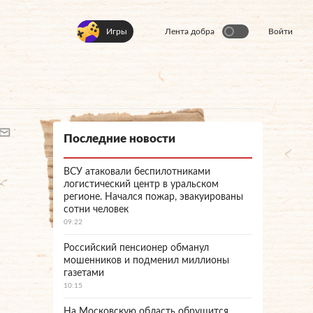
Игры
Лента добра
Войти
Последние новости
ВСУ атаковали беспилотниками
логистический центр в уральском
регионе. Начался пожар, эвакуированы
сотни человек
09:22
Российский пенсионер обманул
мошенников и подменил миллионы
газетами
10:15
На Московскую область обрушится