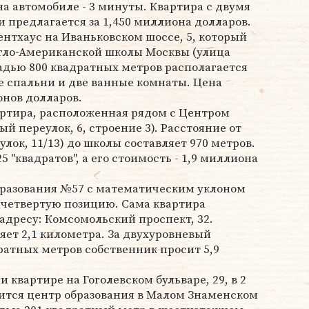
на автомобиле - 3 минуты. Квартира с двумя
 предлагается за 1,450 миллиона долларов.
ентхаус на Иваньковском шоссе, 5, который
нгло-Американской школы Москвы (улица
щадью 800 квадратных метров располагается
ре спальни и две ванные комнаты. Цена
онов долларов.
артира, расположенная рядом с Центром
й переулок, 6, строение 3). Расстояние от
лок, 11/13) до школы составляет 970 метров.
 "квадратов", а его стоимость - 1,9 миллиона
бразования №57 с математическим уклоном
л четвертую позицию. Сама квартира
 адресу: Комсомольский проспект, 32.
яет 2,1 километра. За двухуровневый
атных метров собственник просит 5,9
 квартире на Гоголевском бульваре, 29, в 2
дится центр образования в Малом Знаменском