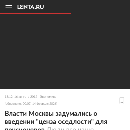
11
A
15:12, 16 августа 2012
Экономика
(обновлено: 00:07, 14 февраля 2026)
Власти Москвы задумались о
введении "ценза оседлости" для
пенсионеров
Люди все чаще