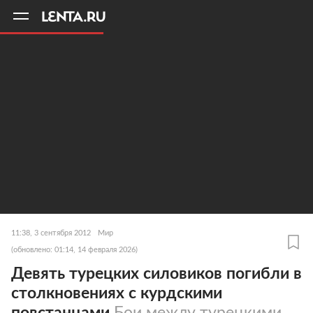
11
A
11:38, 3 сентября 2012
Мир
(обновлено: 01:14, 14 февраля 2026)
Девять турецких силовиков погибли в
столкновениях с курдскими
повстанцами
Бои между турецкими