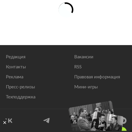
Редакция
Вакансии
Контакты
RSS
Реклама
Правовая информация
Пресс-релизы
Мини-игры
Техподдержка