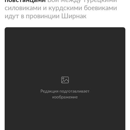
силовиками и курдскими боевиками
идут в провинции Ширнак