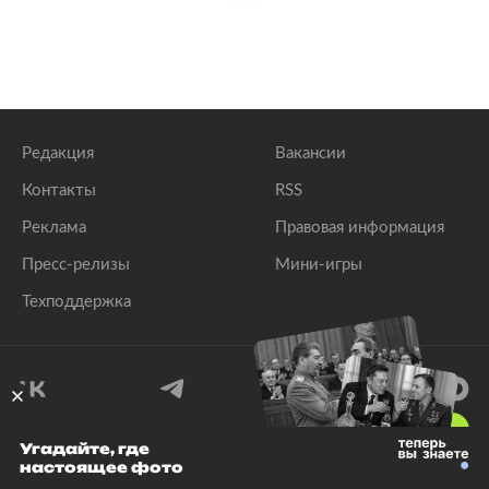
Редакция
Вакансии
Контакты
RSS
Реклама
Правовая информация
Пресс-релизы
Мини-игры
Техподдержка
18
+
Угадайте, где
настоящее фото
© 1999–2026 Все права защищены.
ООО «Лента.Ру»