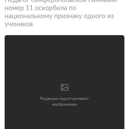
номер 11 оскорбила по
национальному признаку одного из
учеников