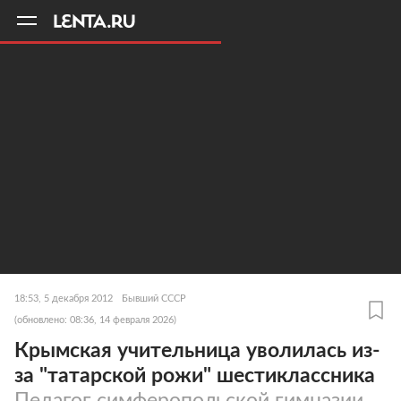
11
A
18:53, 5 декабря 2012
Бывший СССР
(обновлено: 08:36, 14 февраля 2026)
Крымская учительница уволилась из-
за "татарской рожи" шестиклассника
Педагог симферопольской гимназии