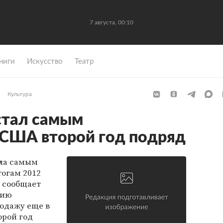
7 августа, 00:10
ниги
Искусство
Театр
Культура
стал самым
 США второй год подряд
ала самым
огам 2012
 сообщает
цию
одажу еще в
орой год