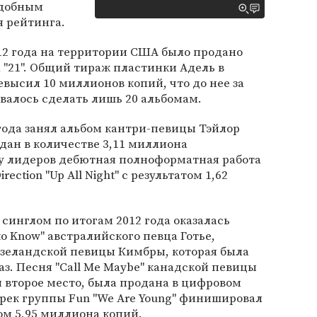
одобным
я рейтинга.
012 года на территории США было продано
 "21". Общий тираж пластинки Адель в
ысил 10 миллионов копий, что до нее за
валось сделать лишь 20 альбомам.
 года занял альбом кантри-певицы Тэйлор
одан в количестве 3,11 миллиона
ку лидеров дебютная полноформатная работа
ection "Up All Night" с результатом 1,62
нглом по итогам 2012 года оказалась
to Know" австралийского певца Готье,
озеландской певицы Кимбры, которая была
аз. Песня "Call Me Maybe" канадской певицы
 второе место, была продана в цифровом
Трек группы Fun "We Are Young" финишировал
ом 5,95 миллиона копий.