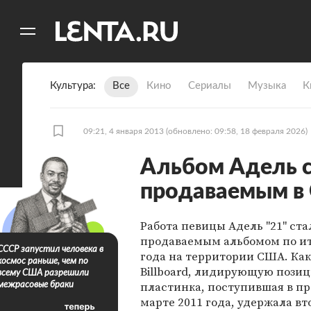
11
A
Культура
Все
Кино
Сериалы
Музыка
К
09:21, 4 января 2013
(обновлено: 09:58, 18 февраля 2026)
Альбом Адель 
продаваемым в
Работа певицы Адель "21" ст
продаваемым альбомом по ит
СССР запустил человека в
года на территории США. Как
космос раньше, чем по
Billboard, лидирующую пози
всему США разрешили
пластинка, поступившая в пр
межрасовые браки
марте 2011 года, удержала вт