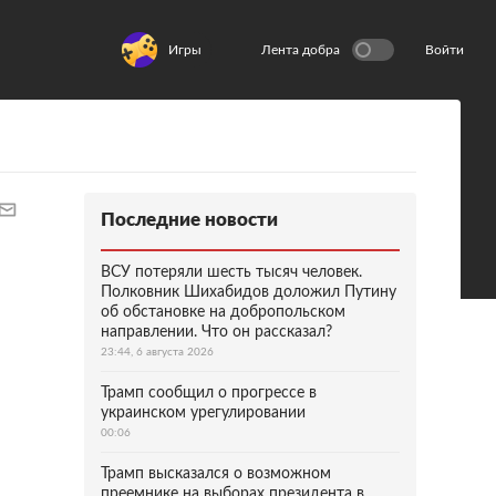
Игры
Лента добра
Войти
Последние новости
ВСУ потеряли шесть тысяч человек.
Полковник Шихабидов доложил Путину
об обстановке на добропольском
направлении. Что он рассказал?
23:44, 6 августа 2026
Трамп сообщил о прогрессе в
украинском урегулировании
00:06
Трамп высказался о возможном
преемнике на выборах президента в