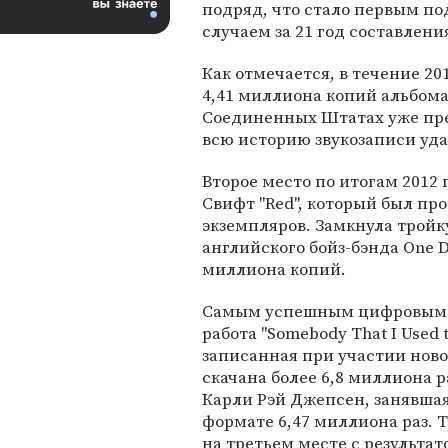
подряд, что стало первым п
случаем за 21 год составлени
Как отмечается, в течение 2
4,41 миллиона копий альбома
Соединенных Штатах уже прев
всю историю звукозаписи уда
Второе место по итогам 2012
Свифт "Red", который был пр
экземпляров. Замкнула трой
английского бойз-бэнда One Dir
миллиона копий.
Самым успешным цифровым си
работа "Somebody That I Used 
записанная при участии нов
скачана более 6,8 миллиона р
Карли Рэй Джепсен, занявшая
формате 6,47 миллиона раз. 
на третьем месте с результат